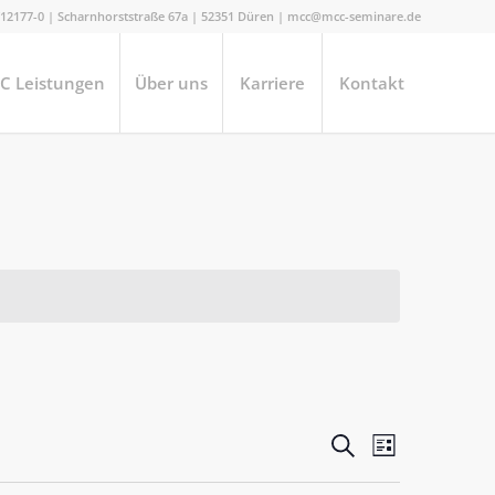
1/12177-0 | Scharnhorststraße 67a | 52351 Düren | mcc@mcc-seminare.de
C Leistungen
Über uns
Karriere
Kontakt
VERANSTA
Veranstalt
Suche
Liste
Ansichten-
SUCHE
Navigation