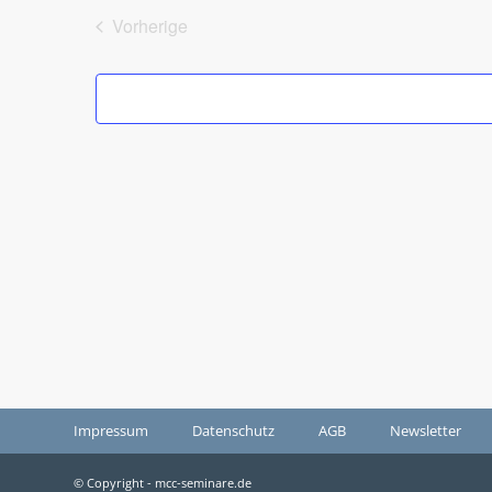
wählen.
Vorherige
Veranstaltungen
Impressum
Datenschutz
AGB
Newsletter
© Copyright - mcc-seminare.de