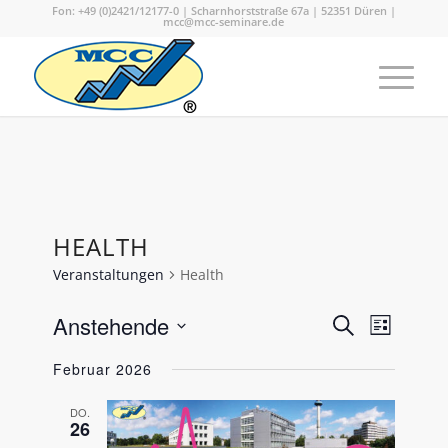
Fon: +49 (0)2421/12177-0 | Scharnhorststraße 67a | 52351 Düren |
mcc@mcc-seminare.de
HEALTH
Veranstaltungen
Health
VERANS
Verans
Anstehende
Suche
Liste
Ansicht
SUCHE
Datum
Naviga
Februar 2026
wählen.
UND
ANSICHT
DO.
26
NAVIGA