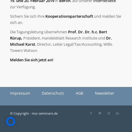
19. und 20. Februar 2019
in
Berlin
, auf unserer
Internetseite
zur Verfügung.
Sichern Sie sich Ihre
Kooperationsparterschaft
und melden Sie
sich an.
Die Tagungsleitung übernehmen
Prof. Dr. Dr. h.c. Bert
Rürup,
Präsident, Handelsblatt Research Institute und
Dr.
Michael Karst
, Director, Leiter Legal/Tax/Accounting, Willis
Towers Watson.
Melden Sie sich jetzt an!
Impressum
Datenschutz
AGB
Newsletter
© Copyright - mcc-seminare.de