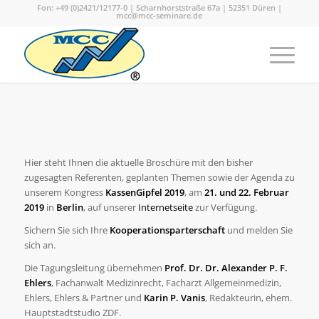
Fon: +49 (0)2421/12177-0 | Scharnhorststraße 67a | 52351 Düren |
mcc@mcc-seminare.de
Hier steht Ihnen die aktuelle Broschüre mit den bisher
zugesagten Referenten, geplanten Themen sowie der Agenda zu
unserem Kongress
KassenGipfel 2019
, am
21. und 22. Februar
2019
in
Berlin
, auf unserer
Internetseite
zur Verfügung.
Sichern Sie sich Ihre
Kooperationsparterschaft
und melden Sie
sich an.
Die Tagungsleitung übernehmen
Prof. Dr. Dr. Alexander P. F.
Ehlers
, Fachanwalt Medizinrecht, Facharzt Allgemeinmedizin,
Ehlers, Ehlers & Partner und
Karin P. Vanis
, Redakteurin, ehem.
Hauptstadtstudio ZDF.