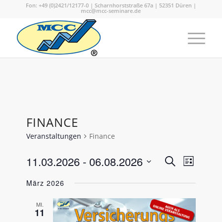
Fon: +49 (0)2421/12177-0 | Scharnhorststraße 67a | 52351 Düren |
mcc@mcc-seminare.de
FINANCE
Veranstaltungen
Finance
VERANS
Verans
11.03.2026
 - 
06.08.2026
Suche
Liste
Ansicht
SUCHE
Datum
Naviga
März 2026
wählen.
UND
ANSICHT
MI.
11
NAVIGA